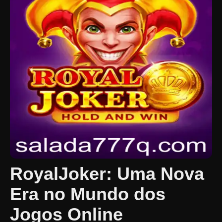
RoyalJoker: Uma Nova
Era no Mundo dos
Jogos Online