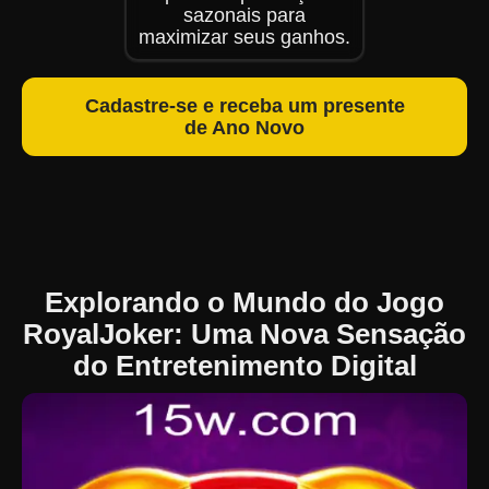
sazonais para
maximizar seus ganhos.
Cadastre-se e receba um presente
de Ano Novo
Explorando o Mundo do Jogo
RoyalJoker: Uma Nova Sensação
do Entretenimento Digital