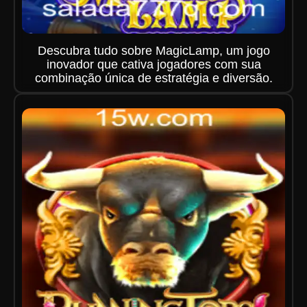
Descubra tudo sobre MagicLamp, um jogo
inovador que cativa jogadores com sua
combinação única de estratégia e diversão.