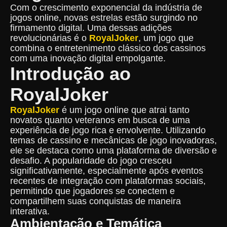
Com o crescimento exponencial da indústria de
jogos online, novas estrelas estão surgindo no
firmamento digital. Uma dessas adições
revolucionárias é o
RoyalJoker
, um jogo que
combina o entretenimento clássico dos cassinos
com uma inovação digital empolgante.
Introdução ao
RoyalJoker
RoyalJoker
é um jogo online que atrai tanto
novatos quanto veteranos em busca de uma
experiência de jogo rica e envolvente. Utilizando
temas de cassino e mecânicas de jogo inovadoras,
ele se destaca como uma plataforma de diversão e
desafio. A popularidade do jogo cresceu
significativamente, especialmente após eventos
recentes de integração com plataformas sociais,
permitindo que jogadores se conectem e
compartilhem suas conquistas de maneira
interativa.
Ambientação e Temática