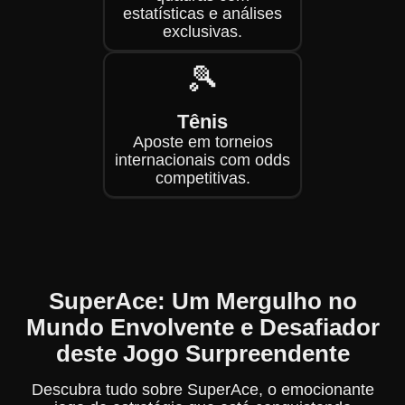
estatísticas e análises
exclusivas.
🎾
Tênis
Aposte em torneios
internacionais com odds
competitivas.
SuperAce: Um Mergulho no
Mundo Envolvente e Desafiador
deste Jogo Surpreendente
Descubra tudo sobre SuperAce, o emocionante