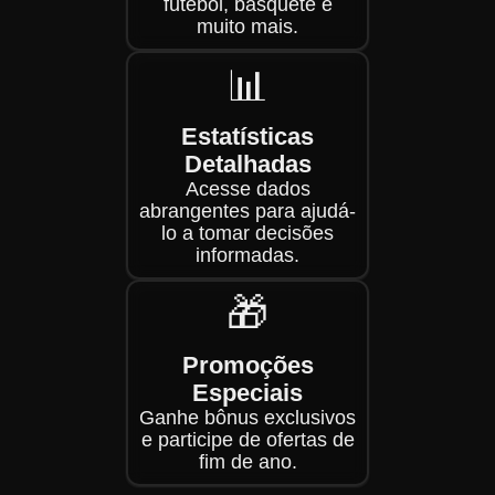
futebol, basquete e
muito mais.
📊
Estatísticas
Detalhadas
Acesse dados
abrangentes para ajudá-
lo a tomar decisões
informadas.
🎁
Promoções
Especiais
Ganhe bônus exclusivos
e participe de ofertas de
fim de ano.