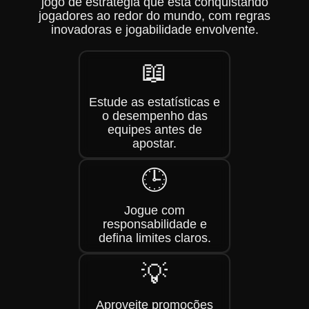
jogo de estratégia que está conquistando
jogadores ao redor do mundo, com regras
inovadoras e jogabilidade envolvente.
📖
Estude as estatísticas e
o desempenho das
equipes antes de
apostar.
🕒
Jogue com
responsabilidade e
defina limites claros.
💡
Aproveite promoções