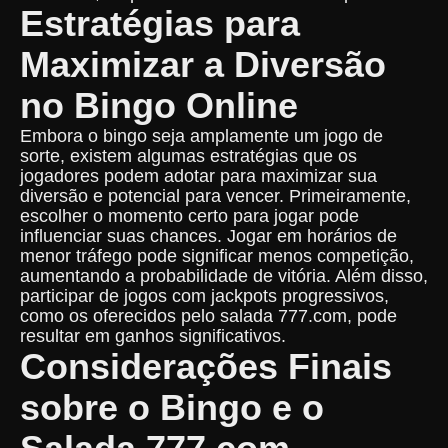
Estratégias para
Maximizar a Diversão
no Bingo Online
Embora o bingo seja amplamente um jogo de
sorte, existem algumas estratégias que os
jogadores podem adotar para maximizar sua
diversão e potencial para vencer. Primeiramente,
escolher o momento certo para jogar pode
influenciar suas chances. Jogar em horários de
menor tráfego pode significar menos competição,
aumentando a probabilidade de vitória. Além disso,
participar de jogos com jackpots progressivos,
como os oferecidos pelo salada 777.com, pode
resultar em ganhos significativos.
Considerações Finais
sobre o Bingo e o