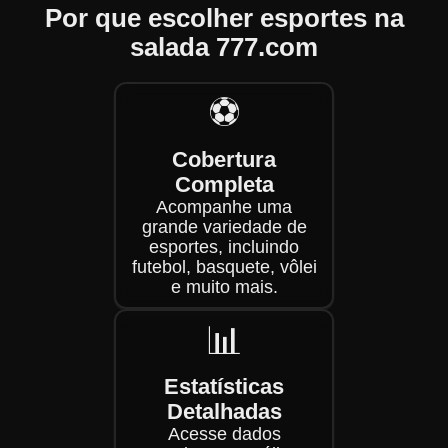
Por que escolher esportes na
salada 777.com
⚽
Cobertura
Completa
Acompanhe uma
grande variedade de
esportes, incluindo
futebol, basquete, vôlei
e muito mais.
📊
Estatísticas
Detalhadas
Acesse dados