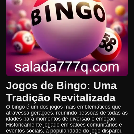
Jogos de Bingo: Uma
Tradição Revitalizada
O bingo é um dos jogos mais emblemáticos que
atravessa gerações, reunindo pessoas de todas as
idades para momentos de diversão e emoção.
Historicamente jogado em salões comunitários e
eventos sociais, a popularidade do jogo disparou