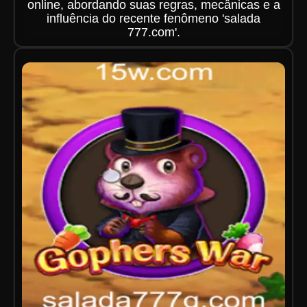
online, abordando suas regras, mecânicas e a
influência do recente fenômeno 'salada
777.com'.