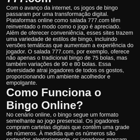
Com o avanço da internet, os jogos de bingo
passaram por uma transformação digital.
Plataformas online como salada 777.com têm
reinventado o modo como o jogo é apreciado.
Além de oferecer conveniência, esses sites trazem
uma variedade de estilos de bingo, incluindo
versões temáticas que aumentam a experiência do
jogador. O salada 777.com, por exemplo, oferece
não apenas o tradicional bingo de 75 bolas, mas
também variações de 90 e 80 bolas. Essa
diversidade atrai jogadores de todos os gostos,
proporcionando um ambiente acolhedor e
empolgante.
Como Funciona o
Bingo Online?
No cenário online, o bingo segue um formato
semelhante ao jogo presencial. Os jogadores
compram cartelas digitais que contêm uma grade
de números. À medida que os números são
sorteados aleatoriamente, os jogadores marcam