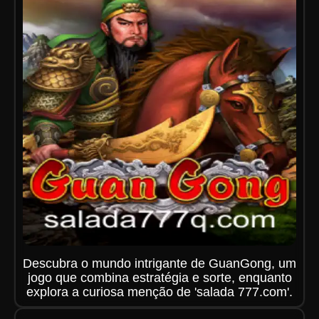
Descubra o mundo intrigante de GuanGong, um
jogo que combina estratégia e sorte, enquanto
explora a curiosa menção de 'salada 777.com'.