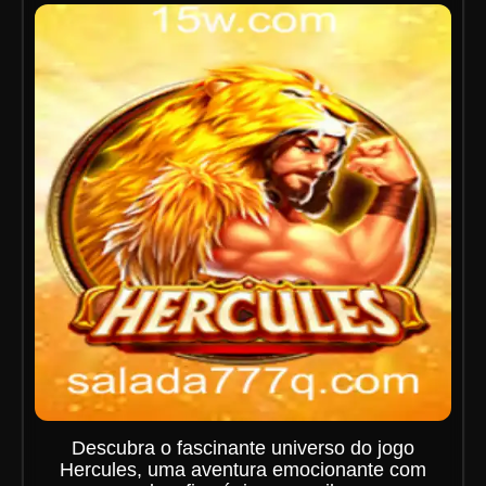
Descubra o fascinante universo do jogo
Hercules, uma aventura emocionante com