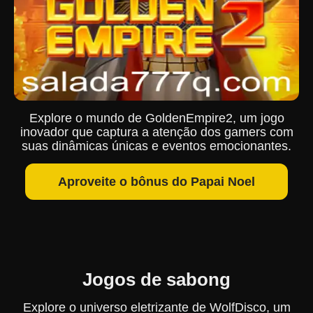
Explore o mundo de GoldenEmpire2, um jogo
inovador que captura a atenção dos gamers com
suas dinâmicas únicas e eventos emocionantes.
Aproveite o bônus do Papai Noel
Jogos de sabong
Explore o universo eletrizante de WolfDisco, um