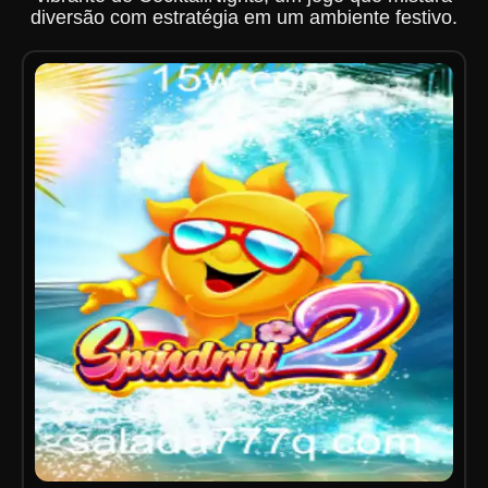
diversão com estratégia em um ambiente festivo.