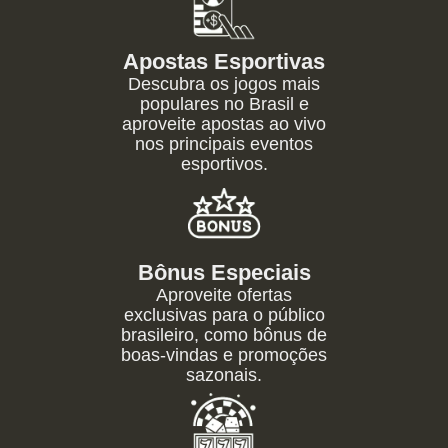
Apostas Esportivas
Descubra os jogos mais
populares no Brasil e
aproveite apostas ao vivo
nos principais eventos
esportivos.
Bônus Especiais
Aproveite ofertas
exclusivas para o público
brasileiro, como bônus de
boas-vindas e promoções
sazonais.