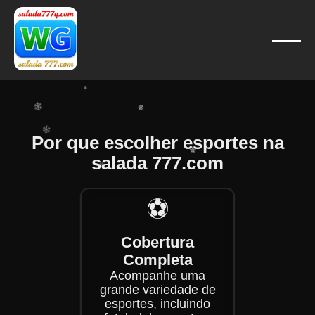
❄
❄
❄
❄
❄
❄
Por que escolher esportes na
❄
salada 777.com
❄
❄
❄
⚽
❄
❄
Cobertura
Completa
Acompanhe uma
grande variedade de
esportes, incluindo