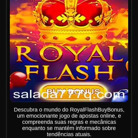
Descubra o mundo do RoyalFlashBuyBonus,
um emocionante jogo de apostas online, e
compreenda suas regras e mecânicas
enquanto se mantém informado sobre
tendências atuais.