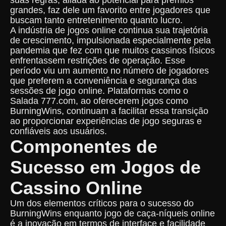
suas regras, aliada ao potencial para prêmios
grandes, faz dele um favorito entre jogadores que
buscam tanto entretenimento quanto lucro.
A indústria de jogos online continua sua trajetória
de crescimento, impulsionada especialmente pela
pandemia que fez com que muitos cassinos físicos
enfrentassem restrições de operação. Esse
período viu um aumento no número de jogadores
que preferem a conveniência e segurança das
sessões de jogo online. Plataformas como o
Salada 777.com, ao oferecerem jogos como
BurningWins, continuam a facilitar essa transição
ao proporcionar experiências de jogo seguras e
confiáveis aos usuários.
Componentes de
Sucesso em Jogos de
Cassino Online
Um dos elementos críticos para o sucesso do
BurningWins enquanto jogo de caça-níqueis online
é a inovação em termos de interface e facilidade